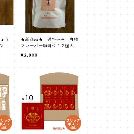
しょう
★新商品★ 送料込み：白檀
g＞
フレーバー珈琲＜１２個入り
Bag＞
¥2,800