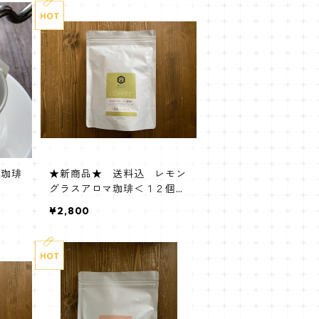
葉珈琲
★新商品★ 送料込 レモン
グラスアロマ珈琲＜１２個入
りBag＞
¥2,800