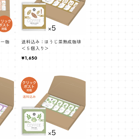
バー珈
送料込み：ほうじ茶熟成珈琲
＜５個入り＞
¥1,650