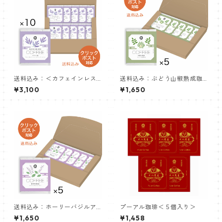
送料込み：＜カフェインレス
送料込み：ぶどう山椒熟成珈
＞ラベンダーアロマ珈琲＜10
琲＜５個入り＞
¥3,100
¥1,650
個入り＞
送料込み：ホーリーバジルア
プーアル珈琲＜５個入り＞
ロマ珈琲＜５個入り＞
¥1,650
¥1,458