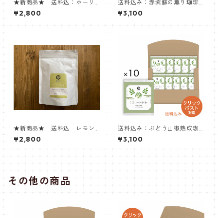
★新商品★ 送料込：ホーリ
送料込み：赤紫蘇の薫り珈琲
ーバジルアロマ珈琲＜１２個
＜10個入り＞
¥2,800
¥3,100
入りBag＞
★新商品★ 送料込 レモン
送料込み：ぶどう山椒熟成珈
グラスアロマ珈琲＜１２個入
琲＜10個入り＞
¥2,800
¥3,100
りBag＞
その他の商品