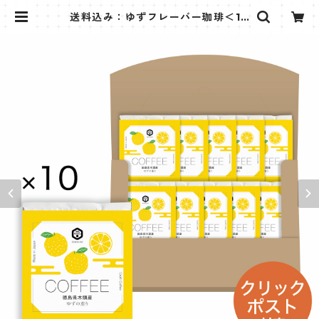
送料込み：ゆずフレーバー珈琲＜10
個入り＞ | 薫豆堂 KUNZU:DO