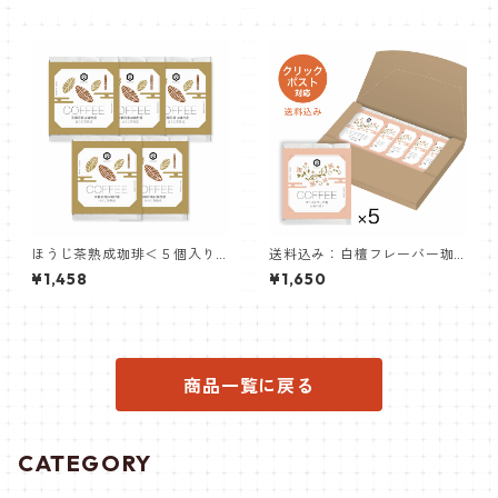
ほうじ茶熟成珈琲＜５個入り
送料込み：白檀フレーバー珈
＞
琲＜５個入り＞
¥1,458
¥1,650
商品一覧に戻る
CATEGORY